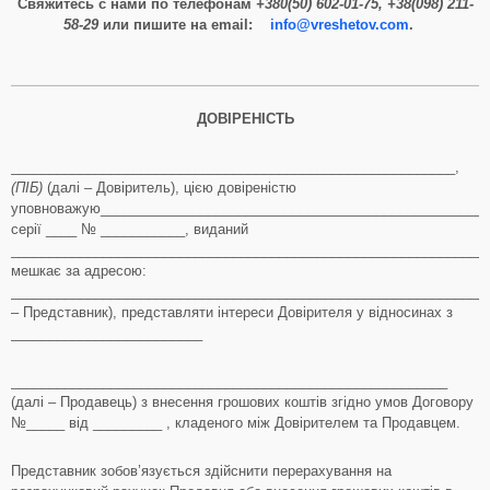
Свяжитесь с нами по телефонам
+380(50) 602-01-75, +38(098) 211-
58-29
или пишите на email:
info@vreshetov.com
.
ДОВІРЕНІСТЬ
__________________________________________________________,
(ПІБ)
(далі – Довіритель), цією довіреністю
уповноважую____________________________________________________
серії ____ № ___________, виданий
_______________________________________________________________
мешкає за адресою:
_______________________________________________________________
– Представник), представляти інтереси Довірителя у відносинах з
_________________________
_________________________________________________________
(далі – Продавець) з внесення грошових коштів згідно умов Договору
№_____ від _________ , кладеного між Довірителем та Продавцем.
Представник зобов’язується здійснити перерахування на