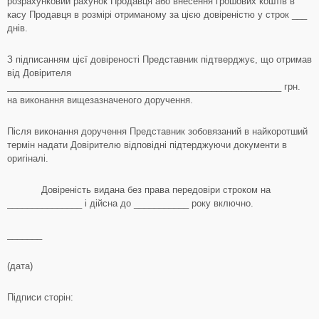
розрахунковий рахунок Продавця або внесення грошових коштів в
касу Продавця в розмірі отриманому за цією довіреністю у строк ___
днів.
З підписанням цієї довіреності Представник підтверджує, що отримав
від Довірителя
_______________________________________________________ грн.
на виконання вищезазначеного доручення.
Після виконання доручення Представник зобовязаний в найкоротший
термін надати Довірителю відповідні підтерджуючи документи в
оригіналі.
Довіреність видана без права передовіри строком на
_______________ і дійсна до ___________ року включно.
_______
(дата)
Підписи сторін: