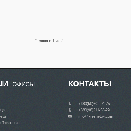
Страница 1 из 2
ШИ
КОНТАКТЫ
ОФИСЫ
___
+380(50)602-01-75
ица
___
+380(98)211-58-29
овцы
info@vreshetov.com
___
-Франковск