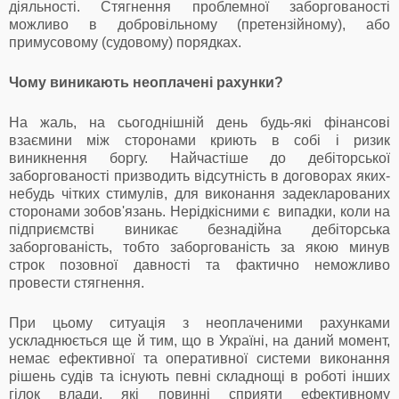
діяльності. Стягнення проблемної заборгованості
можливо в добровільному (претензійному), або
примусовому (судовому) порядках.
Чому виникають неоплачені рахунки?
На жаль, на сьогоднішній день будь-які фінансові
взаємини між сторонами криють в собі і ризик
виникнення боргу. Найчастіше до дебіторської
заборгованості призводить відсутність в договорах яких-
небудь чітких стимулів, для виконання задекларованих
сторонами зобов'язань. Нерідкісними є випадки, коли на
підприємстві виникає безнадійна дебіторська
заборгованість, тобто заборгованість за якою минув
строк позовної давності та фактично неможливо
провести стягнення.
При цьому ситуація з неоплаченими рахунками
ускладнюється ще й тим, що в Україні, на даний момент,
немає ефективної та оперативної системи виконання
рішень судів та існують певні складнощі в роботі інших
гілок влади, які повинні сприяти ефективному