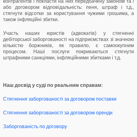
контрагентів і покласти на них передбачену законом та /
або договором відповідальність: пеня, штраф і т.д.,
стягнути відсотки за користування чужими грошима, а
також інфляційні збитки.
Участь наших юристів (адвокатів) у стягненні
дебіторської заборгованості на підприємствах зі значною
кількістю боржників, як правило, є самоокупним
процесом. Наші послуги покриваються стягнути
штрафними санкціями, інфляційними збитками і т.д.
Наш досвід у суді по реальним справам:
Стягнення заборгованості за договором поставки
Стягнення заборгованості за договором оренди
Заборгованість по договору