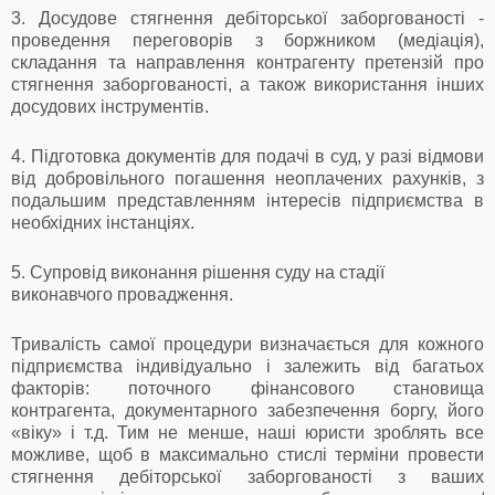
3. Досудове стягнення дебіторської заборгованості -
проведення переговорів з боржником (медіація),
складання та направлення контрагенту претензій про
стягнення заборгованості, а також використання інших
досудових інструментів.
4. Підготовка документів для подачі в суд, у разі відмови
від добровільного погашення неоплачених рахунків, з
подальшим представленням інтересів підприємства в
необхідних інстанціях.
5. Супровід виконання рішення суду на стадії
виконавчого провадження.
Тривалість самої процедури визначається для кожного
підприємства індивідуально і залежить від багатьох
факторів: поточного фінансового становища
контрагента, документарного забезпечення боргу, його
«віку» і т.д. Тим не менше, наші юристи зроблять все
можливе, щоб в максимально стислі терміни провести
стягнення дебіторської заборгованості з ваших