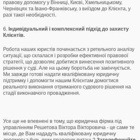
правову допомогу у Вінниці, Києві, Хмельницькому,
Чернівцях та Івано-Франківську, з виїздом до Клієнта, у
разі такої необхідності.
6.
Індивідуальний і комплексний підхід до захисту
Клієнтів.
Робота наших юристів починається з ретельного аналізу
ситуації, що склалася і розробки ефективної правової
стратегії, що дозволяє добитися винесення позитивного
рішення у суді. Але на цьому боротьба не закінчується.
Ми завжди готові надати кваліфіковану юридичну
підтримку і допомогти нашим Клієнтам домогтися
реального виконання отриманого судового рішення на
стадії виконавчого провадження.
Усе ще не впевнені в тому, що юридична фірма під
управлінням Решетова Віктора Вікторовича - це саме те
місце, де Вам нададуть кваліфіковану юридичну
допомогу з будь-яких правових питань?
Зателефонуйте