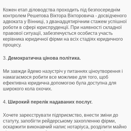
Кожен етап діловодства проходить під безпосереднім
контролем Решетова Віктора Вікторовича - досвідченого
адвоката у Вінниці, з дванадцятирічним стажем успішної
роботи в сфері юриспруденції. При наявності складної
правової ситуації, забезпечується особиста участь
керівника юридичної фірми на всіх стадіях юридичного
процесу.
3.
Демократична цінова політика.
Ми завжди йдемо назустріч у питаннях ціноутворення і
намагаємося робити все можливе для того, щоб
ефективна юридична допомогою була доступна для
широкого кола охочих.
4.
Широкий перелік надаваних послуг.
Хочете зареєструвати підприємство, внести зміни до
статуту, запобігти рейдерському захопленню фірми,
оскаржити виконавчий напис нотаріуса, розділити майно