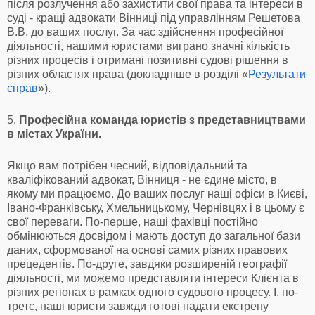
після розлучення або захистити свої права та інтереси в
суді - кращі адвокати Вінниці під управлінням Решетова
В.В. до ваших послуг. За час здійснення професійної
діяльності, нашими юристами виграно значні кількість
різних процесів і отримані позитивні судові рішення в
різних областях права (докладніше в розділі «
Результати
справ
»).
5.
Професійна команда юристів з представництвами
в містах України.
Якщо вам потрібен чесний, відповідальний та
кваліфікований адвокат, Вінниця - не єдине місто, в
якому ми працюємо. До ваших послуг наші офіси в Києві,
Івано-Франківську, Хмельницькому, Чернівцях і в цьому є
свої переваги. По-перше, наші фахівці постійно
обмінюються досвідом і мають доступ до загальної бази
даних, сформованої на основі самих різних правових
прецедентів. По-друге, завдяки розширеній географії
діяльності, ми можемо представляти інтереси Клієнта в
різних регіонах в рамках одного судового процесу. І, по-
третє, наші юристи завжди готові надати екстрену