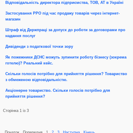
Відповідальність директора підприємства, ТОВ, АТ в Україні
Застосування РРО під час продажу товарів через інтернет-
магазин
Штраф від Держпраці за допуск до роботи за договорами про
надання послуг
Дивіденди з податкової точки зору
Як пожежники ДСНС можуть зупинити роботу бізнесу (зокрема
готелю)? Реальний кейс.
Скільки голосів потрібно для прийняття рішення? Товариство
з обмеженою відповідальністю.
Акціонерне товариство. Скільки голосів потрібно для
прийняття рішення?
Сторінка 1 із 3
Початок
Попередня
1
2
3
Наступна
Кінець