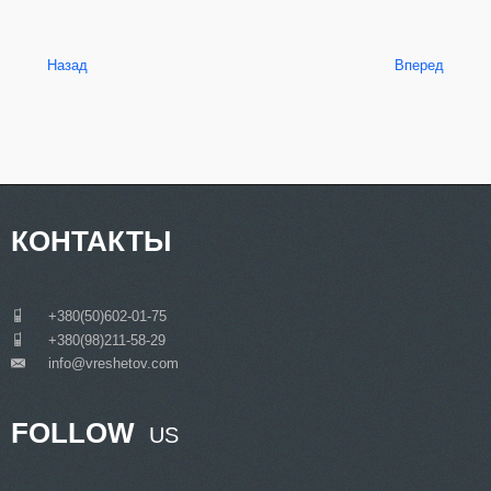
Назад
Вперед
КОНТАКТЫ
___
+380(50)602-01-75
___
+380(98)211-58-29
info@vreshetov.com
___
FOLLOW
US