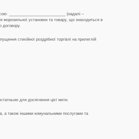
сою: __________________________ (надалі –
ня морозильної установки та товару, що знаходиться в
о договору.
щення стихійної роздрібної торгівлі на прилеглій
статньою для досягнення цієї мети.
а, а також іншими комунальними послугами та