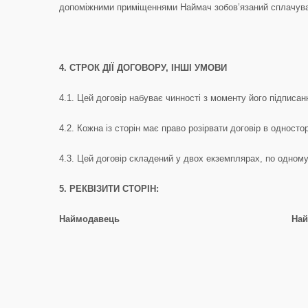
допоміжними приміщеннями Наймач зобов’язаний сплачуват
4. СТРОК ДІЇ ДОГОВОРУ, ІНШІ УМОВИ
4.1. Цей договір набуває чинності з моменту його підписа
4.2. Кожна із сторін має право розірвати договір в одност
4.3. Цей договір складений у двох екземплярах, по одному 
5.
РЕКВІЗИТИ СТОРІН:
Наймодавець
На