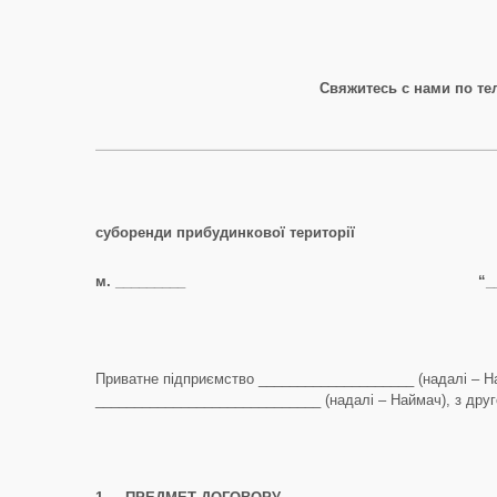
Свяжитесь с нами по т
суборенди прибудинкової території
м. _________ “__”__________
Приватне підприємство ____________________ (надалі – На
_____________________________ (надалі – Наймач), з друго