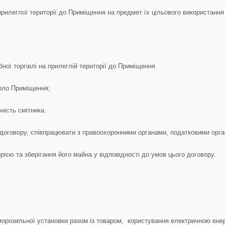
прилеглої території до Приміщення на предмет їх цільового використанн
ної торгівлі на прилеглій території до Приміщення
коло Приміщення;
ність смітника.
ого договору, співпрацювати з правоохоронними органами, податковими ор
ією та зберігання його майна у відповідності до умов цього договору.
 морозильної установки разом із товаром, користування електричною ен