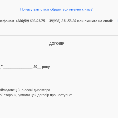
Почему вам стоит обратиться именно к нам?
елефонам
+380(50) 602-01-75, +38(098) 211-58-29
или пишите на email:
ДОГО
ВІР
______ 20__ року
ймодавець), в особі директора ______________________________________,
ї сторони, уклали цей договір про наступне: