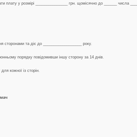
и плату у розмірі _______________ грн. щомісячно до ______ числа __
ння сторонами та діє до __________________ року.
оронньому порядку повідомивши іншу сторону за 14 днів.
для кожної із сторін.
ймач