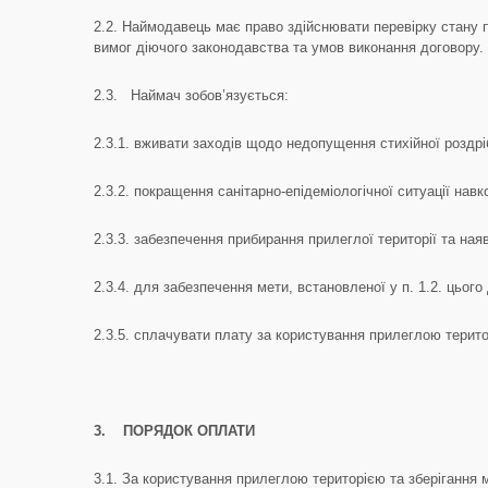
2.2. Наймодавець має право здійснювати перевірку стану 
вимог діючого законодавства та умов виконання договору.
2.3. Наймач зобов’язується:
2.3.1. вживати заходів щодо недопущення стихійної роздріб
2.3.2. покращення санітарно-епідеміологічної ситуації нав
2.3.3. забезпечення прибирання прилеглої території та наяв
2.3.4. для забезпечення мети, встановленої у п. 1.2. ць
2.3.5. сплачувати плату за користування прилеглою територ
3.
ПОРЯДОК ОПЛАТИ
3.1. За користування прилеглою територією та зберігання