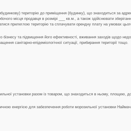
будинкову) територію до приміщення (будинку), що знаходиться за адре
очого місця продавця в розмірі ___ кв.м., а також здійснювати зберіган
атися прилеглою територію та сплачувати орендну плату на умовах цьог
 бізнесу та підвищення його ефективності, вживання заходів щодо недопу
ащення санітарно-епідеміологічної ситуації, прибирання території тощо.
ильної установки разом із товаром, що знаходиться в ньому, площею, до
ричною енергією для забезпечення роботи морозильної установки Наймач