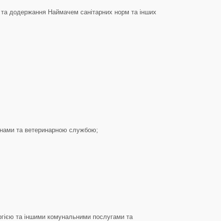
я та додержання Наймачем санітарних норм та інших
ганами та ветеринарною службою;
ергією та іншими комунальними послугами та