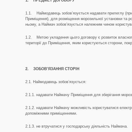
1.
ПРЕДМЕТ ДОГОВОРУ
1.1. Наймодавець зобов’язується надавати прилеглу (при
Приміщення), для розміщення морозильної установки та роб
ньому, а Наймач зобов’язується належним чином користув
1.2. Метою укладення цього договору є розвиток власного
території до Приміщення, яким користуються сторони, покр
2.
ЗОБОВ
’
ЯЗАННЯ СТОРІН
2.1. Наймодавець зобов’язується:
2.1.1. надавати Наймачу Приміщення для зберігання мороз
2.1.2. надавати Наймачу можливість користуватися елект
допоміжними приміщеннями.
2.1.3. не втручатися у господарську діяльність Наймача.