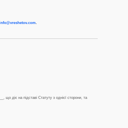
info@vreshetov.com
.
 що діє на підставі Статуту з однієї сторони, та