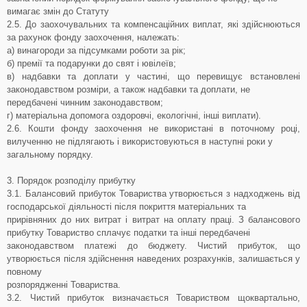
вимагає змін до Статуту
2.5. До заохочувальних та компенсаційних виплат, які здійснюються
за рахунок фонду заохочення, належать:
а) винагороди за підсумками роботи за рік;
б) премії та подарунки до свят і ювілеїв;
в) надбавки та доплати у частині, що перевищує встановлені
законодавством розміри, а також надбавки та доплати, не
передбачені чинним законодавством;
г) матеріальна допомога оздоровчі, екологічні, інші виплати).
2.6. Кошти фонду заохочення не використані в поточному році,
вилученню не підлягають і використовуються в наступні роки у
загальному порядку.
3. Порядок розподілу прибутку
3.1. Балансовий прибуток Товариства утворюється з надходжень від
господарської діяльності після покриття матеріальних та
прирівняних до них витрат і витрат на оплату праці. З балансового
прибутку Товариство сплачує податки та інші передбачені
законодавством платежі до бюджету. Чистий прибуток, що
утворюється після здійснення наведених розрахунків, залишається у
повному
розпорядженні Товариства.
3.2. Чистий прибуток визначається Товариством щоквартально,