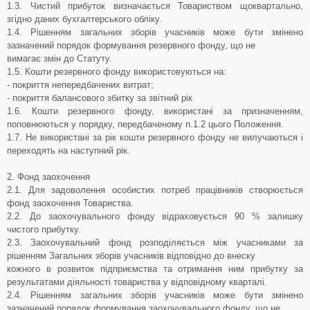
1.3. Чистий прибуток визначається Товариством щоквартально,
згідно даних бухгалтерського обліку.
1.4. Рішенням загальних зборів учасників може бути змінено
зазначений порядок формування резервного фонду, що не
вимагає змін до Статуту.
1.5. Кошти резервного фонду використовуються на:
- покриття непередбачених витрат;
- покриття балансового збитку за звітний рік.
1.6. Кошти резервного фонду, використані за призначенням,
поповнюються у порядку, передбаченому п.1.2 цього Положення.
1.7. Не використані за рік кошти резервного фонду не вилучаються і
переходять на наступний рік.
2. Фонд заохочення
2.1. Для задоволення особистих потреб працівників створюється
фонд заохочення Товариства.
2.2. До заохочувального фонду відраховується 90 % залишку
чистого прибутку.
2.3. Заохочувальний фонд розподіляється між учасниками за
рішенням Загальних зборів учасників відповідно до внеску
кожного в розвиток підприємства та отримання ним прибутку за
результатами діяльності товариства у відповідному кварталі.
2.4. Рішенням загальних зборів учасників може бути змінено
зазначений порядок формування заохочувального фонду, що не