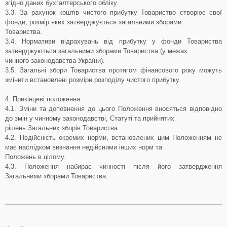
згідно даних бухгалтерського обліку.
3.3. За рахунок коштів чистого прибутку Товариство створює свої
фонди, розмір яких затверджується загальними зборами
Товариства.
3.4. Нормативи відрахувань від прибутку у фонди Товариства
затверджуються загальними зборами Товариства (у межах
чинного законодавства України).
3.5. Загальні збори Товариства протягом фінансового року можуть
змінити встановлені розміри розподілу чистого прибутку.
4. Прикінцеві положення
4.1. Зміни та доповнення до цього Положення вносяться відповідно
до змін у чинному законодавстві, Статуті та прийнятих
рішень Загальних зборів Товариства.
4.2. Недійсність окремих норми, встановлених цим Положенням не
має наслідком визнання недійсними інших норм та
Положень в цілому.
4.3. Положення набирає чинності після його затвердження
Загальними зборами Товариства.