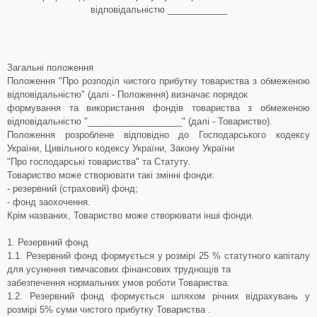
відповідальністю ____________
Загальні положення
Положення "Про розподіл чистого прибутку товариства з обмеженою
відповідальністю" (далі - Положення) визначає порядок
формування та використання фондів товариства з обмеженою
відповідальністю "___________________" (далі - Товариство).
Положення розроблене відповідно до Господарського кодексу
України, Цивільного кодексу України, Закону України
"Про господарські товариства" та Статуту.
Товариство може створювати такі змінні фонди:
- резервний (страховий) фонд;
- фонд заохочення.
Крім названих, Товариство може створювати інші фонди.
1. Резервний фонд
1.1. Резервний фонд формується у розмірі 25 % статутного капіталу
для усунення тимчасових фінансових труднощів та
забезпечення нормальних умов роботи Товариства.
1.2. Резервний фонд формується шляхом річних відрахувань у
розмірі 5% суми чистого прибутку Товариства .