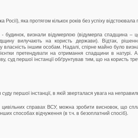
 Росії), яка протягом кількох років без успіху відстоювала
 будинок, визнали відумерлою (відумерла спадщина – це 
дщину вилучають на користь держави). Відтак, рішенн
 власність іншим особам. Надалі, спірне майно було визна
єнтки претендувати на отримання спадщини в натурі. А, 
ву, суд першої інстанції обґрунтував тим, що на користь т
суду першої інстанції, в якій зверталася увага на неправи
у цивільних справах ВСУ, можна зробити висновок, що спл
інших способах відчуження (в т.ч. в безоплатний спосіб).