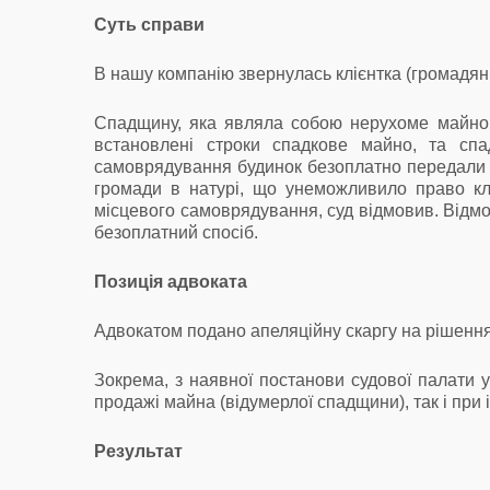
Суть справи
В нашу компанію звернулась клієнтка (громадянка
Спадщину, яка являла собою нерухоме майно -
встановлені строки спадкове майно, та спа
самоврядування будинок безоплатно передали у
громади в натурі, що унеможливило право клі
місцевого самоврядування, суд відмовив. Відмо
безоплатний спосіб.
Позиція адвоката
Адвокатом подано апеляційну скаргу на рішення 
Зокрема, з наявної постанови судової палати 
продажі майна (відумерлої спадщини), так і при 
Результат