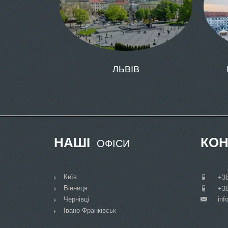
ЛЬВІВ
НАШІ
КОН
ОФІСИ
Київ
___
+38
Вінниця
___
+38
Чернівці
inf
___
Івано-Франківськ