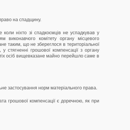
 право на спадщину.
коли ніхто зі спадкоємців не успадкував у
ям виконавчого комітету органу місцевого
не таким, що не збереглося в територіальної
у стягненні грошової компенсації з органу
ретіх осіб вищевказане майно перейшло саме в
льне застосування норм матеріального права.
ата грошової компенсації є доречною, як при