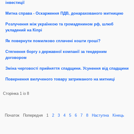
інвестиції
Митна справа - Оскарження ПДВ, донарахованого митницею
Розлучення між українкою та громадянином рф, шлюб
укладений на Кіпрі
Як повернути помилково сплачені кошти гроші?
Стягнення боргу з державної компанії за тендерним
договором
Зміна черговості прийняття спадщини. Усунення від спадщини
Повернення вилученого товару затриманого на митниці
Сторінка 1 із 8
Початок
Попередня
1
2
3
4
5
6
7
8
Наступна
Кінець