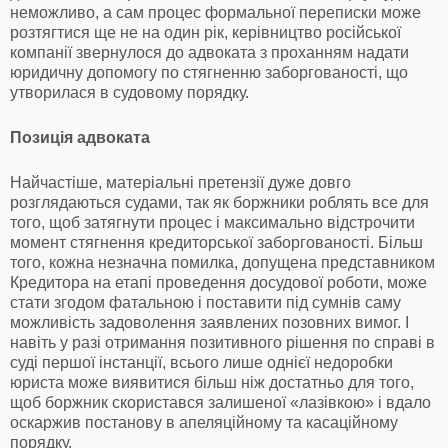
неможливо, а сам процес формальної переписки може
розтягтися ще не на один рік, керівництво російської
компанії звернулося до адвоката з проханням надати
юридичну допомогу по стягненню заборгованості, що
утворилася в судовому порядку.
Позиція адвоката
Найчастіше, матеріальні претензії дуже довго
розглядаються судами, так як боржники роблять все для
того, щоб затягнути процес і максимально відстрочити
момент стягнення кредиторської заборгованості. Більш
того, кожна незначна помилка, допущена представником
Кредитора на етапі проведення досудової роботи, може
стати згодом фатальною і поставити під сумнів саму
можливість задоволення заявлених позовних вимог. І
навіть у разі отримання позитивного рішення по справі в
суді першої інстанції, всього лише однієї недоробки
юриста може виявитися більш ніж достатньо для того,
щоб боржник скористався залишеної «лазівкою» і вдало
оскаржив постанову в апеляційному та касаційному
порядку.