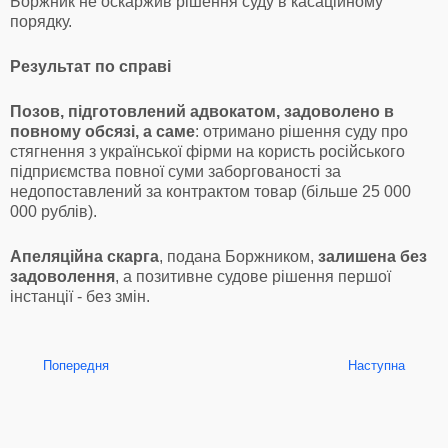
Боржник не оскаржив рішення суду в касаційному
порядку.
Результат по справі
Позов, підготовлений адвокатом, задоволено в
повному обсязі, а саме
: отримано рішення суду про
стягнення з української фірми на користь російського
підприємства повної суми заборгованості за
недопоставлений за контрактом товар (більше 25 000
000 рублів).
Апеляційна скарга
, подана Боржником,
залишена без
задоволення
, а позитивне судове рішення першої
інстанції - без змін.
Попередня
Наступна