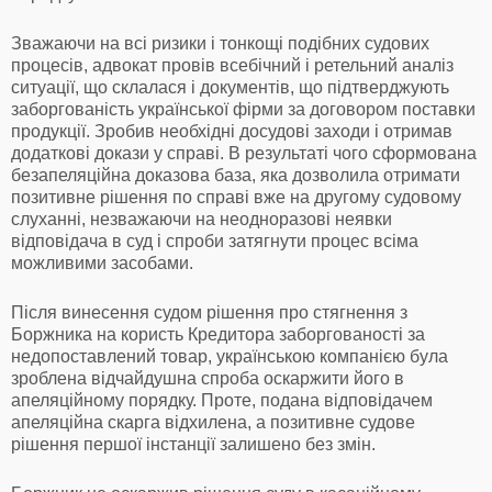
Зважаючи на всі ризики і тонкощі подібних судових
процесів, адвокат провів всебічний і ретельний аналіз
ситуації, що склалася і документів, що підтверджують
заборгованість української фірми за договором поставки
продукції. Зробив необхідні досудові заходи і отримав
додаткові докази у справі. В результаті чого сформована
безапеляційна доказова база, яка дозволила отримати
позитивне рішення по справі вже на другому судовому
слуханні, незважаючи на неодноразові неявки
відповідача в суд і спроби затягнути процес всіма
можливими засобами.
Після винесення судом рішення про стягнення з
Боржника на користь Кредитора заборгованості за
недопоставлений товар, українською компанією була
зроблена відчайдушна спроба оскаржити його в
апеляційному порядку. Проте, подана відповідачем
апеляційна скарга відхилена, а позитивне судове
рішення першої інстанції залишено без змін.