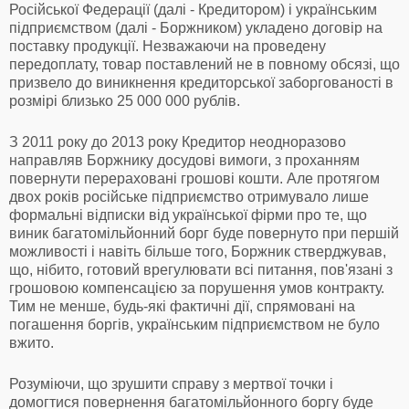
Російської Федерації (далі - Кредитором) і українським
підприємством (далі - Боржником) укладено договір на
поставку продукції. Незважаючи на проведену
передоплату, товар поставлений не в повному обсязі, що
призвело до виникнення кредиторської заборгованості в
розмірі близько 25 000 000 рублів.
З 2011 року до 2013 року Кредитор неодноразово
направляв Боржнику досудові вимоги, з проханням
повернути перераховані грошові кошти. Але протягом
двох років російське підприємство отримувало лише
формальні відписки від української фірми про те, що
виник багатомільйонний борг буде повернуто при першій
можливості і навіть більше того, Боржник стверджував,
що, нібито, готовий врегулювати всі питання, пов'язані з
грошовою компенсацією за порушення умов контракту.
Тим не менше, будь-які фактичні дії, спрямовані на
погашення боргів, українським підприємством не було
вжито.
Розуміючи, що зрушити справу з мертвої точки і
домогтися повернення багатомільйонного боргу буде