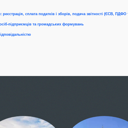
: реєстрація, сплата податків і зборів, подача звітності (ЄСВ, ПДФО 
осіб-підприємців та громадських формувань
відповідальністю