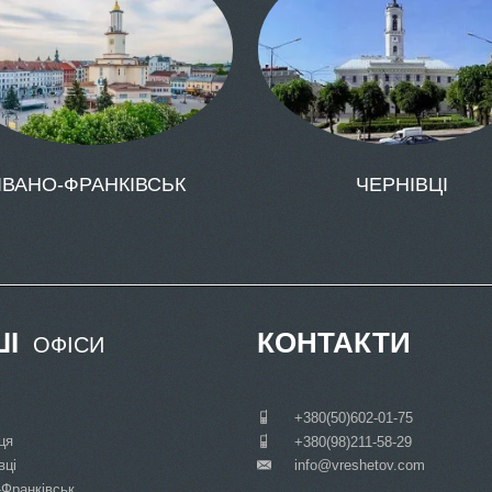
ІВАНО-ФРАНКІВСЬК
ЧЕРНІВЦІ
І
КОНТАКТИ
ОФІСИ
___
+380(50)602-01-75
ця
___
+380(98)211-58-29
вці
info@vreshetov.com
___
-Франківськ