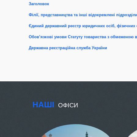
Заголовок
Філії, представництва та інші відокремлені підрозділи
Єдиний державний реєстр юридичних осіб, фізичних 
Обов’язкові умови Статуту товариства з обмеженою 
Державна реєстраційна служба України
НАШІ
ОФІСИ