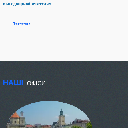
выгодоприобретателях
Попередня
НАШІ
ОФІСИ
КИЇВ