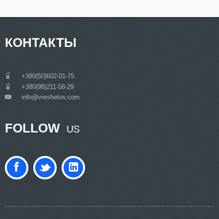
КОНТАКТЫ
___
+380(50)602-01-75
___
+380(98)211-58-29
info@vreshetov.com
___
FOLLOW
US