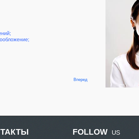
ений;
гообложение;
Вперед
НТАКТЫ
FOLLOW
US