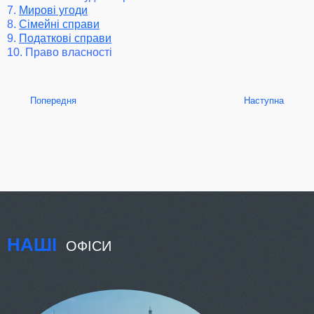
7.
Мирові угоди
8.
Сімейні справи
9.
Податкові справи
10. Право власності
Попередня
Наступна
НАШІ
ОФІСИ