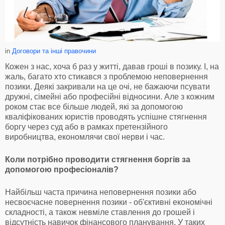
in
Договори та інші правочини
Кожен з нас, хоча б раз у житті, давав гроші в позику. І, на
жаль, багато хто стикався з проблемою неповернення
позики. Деякі закривали на це очі, не бажаючи псувати
дружні, сімейні або професійні відносини. Але з кожним
роком стає все більше людей, які за допомогою
кваліфікованих юристів проводять успішне стягнення
боргу через суд або в рамках претензійного
виробництва, економлячи свої нерви і час.
Коли потрібно проводити стягнення боргів за
допомогою професіоналів?
Найбільш часта причина неповернення позики або
несвоєчасне повернення позики - об'єктивні економічні
складності, а також невміле ставлення до грошей і
відсутність навичок фінансового планування. У таких