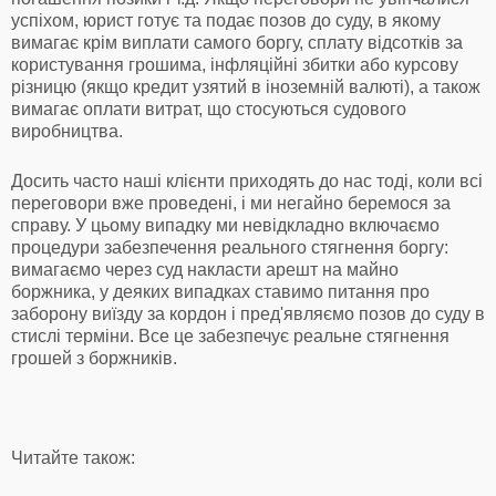
успіхом, юрист готує та подає позов до суду, в якому
вимагає крім виплати самого боргу, сплату відсотків за
користування грошима, інфляційні збитки або курсову
різницю (якщо кредит узятий в іноземній валюті), а також
вимагає оплати витрат, що стосуються судового
виробництва.
Досить часто наші клієнти приходять до нас тоді, коли всі
переговори вже проведені, і ми негайно беремося за
справу. У цьому випадку ми невідкладно включаємо
процедури забезпечення реального стягнення боргу:
вимагаємо через суд накласти арешт на майно
боржника, у деяких випадках ставимо питання про
заборону виїзду за кордон і пред'являємо позов до суду в
стислі терміни. Все це забезпечує реальне стягнення
грошей з боржників.
Читайте також: