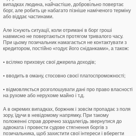
випадках людина, найчастіше, добровільно повертає
борг, але робить це набагато пізніше наміченого терміну
або віддає частинами.
Але існують ситуації, коли отримані в борг гроші
навмисно не повертаються протягом тривалого часу.
При цьому позичальник намагається не контактувати з
кредитором, постійно «годує його сніданками», а також:
• всіляко приховує свої джерела доходів;
• вводить в оману, стосовно своєї платоспроможності;
• відмовляється розголошувати дані про право власності
на рухоме або нерухоме майно і т.д.
А в окремих випадках, боржник і зовсім пропадає з поля
зору, їдучи в невідомому напрямку. При такому
положенні справ доречно заздалегідь звернутися до
адвоката і провести судове стягнення боргів з
позичальника, щоб захистити свої інтереси і вберегти