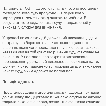
На користь ТОВ - нашого Клієнта, винесено постанову
господарського суду про усунення перешкод у
користуванні земельною ділянкою та майном. В
результаті чого видано наказ суду і направлений у
виконавчу службу для виконання.
У процесі виконавчих дій державний виконавець двічі
оштрафував боржника за невиконання судового
рішення, після чого провадження у цій справі - закрив,
незважаючи на той факт, що рішення суду фактично не
виконано. У постанові про закриття виконавчого
провадження державний виконавець посилався на те,
що ним, нібито, здійснено всі можливі дії для виконання
наказу суду, з чим адвокат не погодився.
Позиція адвоката
Проаналізувавши матеріали справи, адвокат прийшов
до висновку, що Державна виконавча служба незаконно
закрила виконавче провадження, що фактично означає