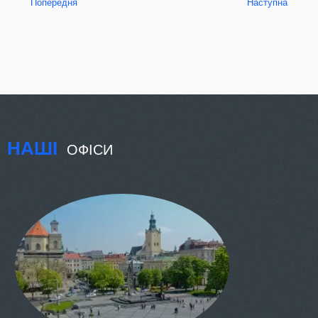
Попередня
Наступна
НАШІ
ОФІСИ
КИЇВ