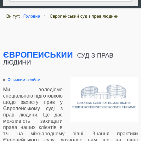
Ви тут:
Головна
Європейський суд з прав людини
ЄВРОПЕЙСЬКИЙ
СУД З ПРАВ
ЛЮДИНИ
in
Фізичним особам
Ми володіємо
спеціальною підготовкою
щодо захисту прав у
Європейському суді з
прав людини. Це дає
можливість захищати
права наших клієнтів в
т.ч. на міжнародному рівні. Знання практики
Європейського суду дозволяє нам ще на рівні