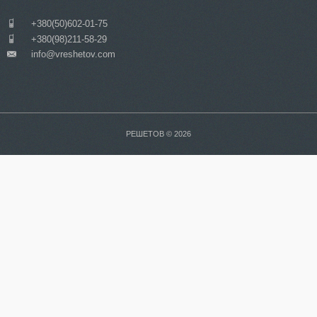
___
+380(50)602-01-75
___
+380(98)211-58-29
info@vreshetov.com
___
РЕШЕТОВ © 2026