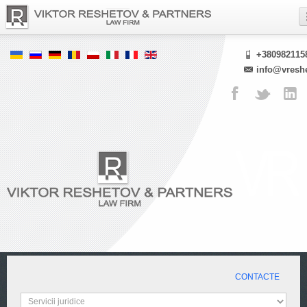
+380982115
info@vresh
CONTACTE