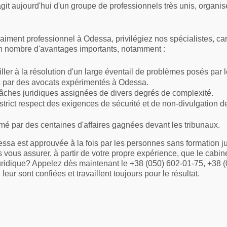
'agit aujourd'hui d'un groupe de professionnels très unis, organ
aiment professionnel à Odessa, privilégiez nos spécialistes, ca
 nombre d'avantages importants, notamment :
ller à la résolution d'un large éventail de problèmes posés par le
s par des avocats expérimentés à Odessa.
s tâches juridiques assignées de divers degrés de complexité.
strict respect des exigences de sécurité et de non-divulgation 
rmé par des centaines d'affaires gagnées devant les tribunaux.
ssa est approuvée à la fois par les personnes sans formation j
 vous assurer, à partir de votre propre expérience, que le cabi
n juridique? Appelez dès maintenant le +38 (050) 602-01-75, +3
ur sont confiées et travaillent toujours pour le résultat.