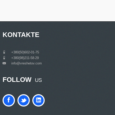
KONTAKTE
___
+380(50)602-01-75
___
+380(98)211-58-29
info@vreshetov.com
___
FOLLOW
US